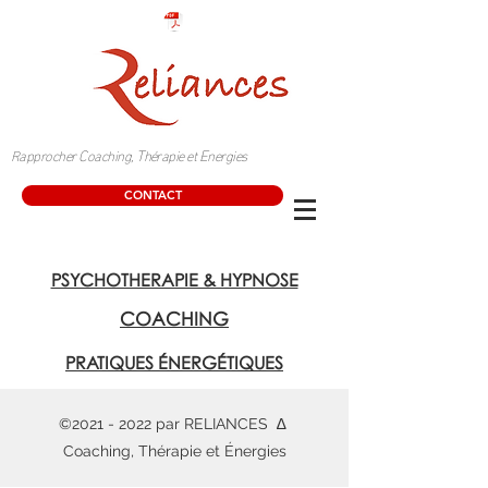
C
T
E
Rapprocher
oaching,
hérapie et
nergies
CONTACT
PSYCHOTHERAPIE & HYPNOSE
COACHING
PRATIQUES
ÉNERGÉTIQUES
©
2021 - 2022
par RELIANCES ∆
Coaching, Thérapie et Énergies