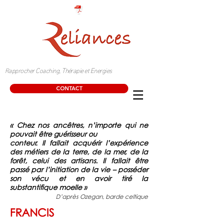
C
T
E
Rapprocher
oaching,
hérapie et
nergies
CONTACT
« Chez nos ancêtres, n’importe qui ne
pouvait être guérisseur ou
conteur. Il fallait acquérir l’expérience
des métiers de la terre, de la mer, de la
forêt, celui des artisans. Il fallait être
passé par l’initiation de la vie – posséder
son vécu et en avoir tiré la
substantifique moelle »
D’après Ozegan, barde celtique
FRANCIS