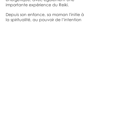
importante expérience du Reiki.
Depuis son enfance, sa maman l'initie à
la spiritualité, au pouvoir de l’intention
et à la prière. Son père le sensibilise alors
à l'environnement, à la nature et aux
pratiques chamaniques. Jérémie pense
que tout est lié dans la nature et tend à
l’unité. Son chemin de vie et son
parcours professionnel sont
indissociables de sa vision altruiste du
monde.
Formateur et conseiller en insertion, il a
lui aussi exercé des activités à
responsabilité dans le monde socio-
économique en France et à l’étranger,
avant de décider de se consacrer à la
relation d'aide.
En équipe avec vous, il aime rappeler
que ce sont vos propres qualités et vos
propres forces d’auto-guérison qu'il
stimulera. Agissant comme un point
d’appui, pour dévoiler pleinement vos